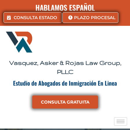
Ir
HABLAMOS ESPAÑOL
al
contenido
CONSULTA ESTADO
PLAZO PROCESAL
Vasquez, Asker & Rojas Law Group,
PLLC
Estudio de Abogados de Inmigración En Linea
CONSULTA GRATUITA