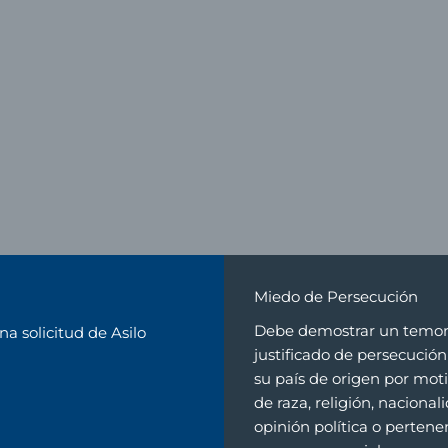
Miedo de Persecución
Debe demostrar un temo
na solicitud de Asilo
justificado de persecución
su país de origen por mot
de raza, religión, nacional
opinión política o pertene