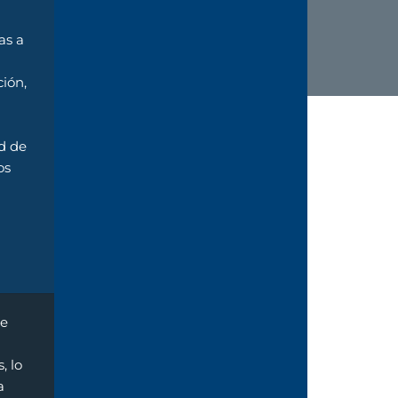
as a
ción,
ud de
os
te
, lo
a