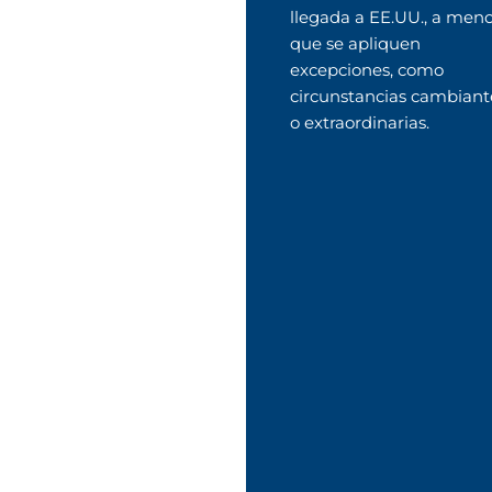
llegada a EE.UU., a men
que se apliquen
excepciones, como
circunstancias cambiant
o extraordinarias.