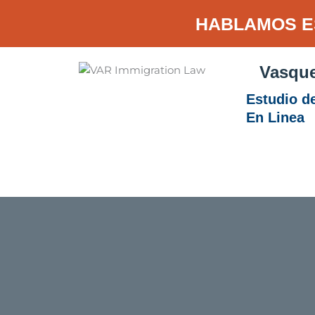
Ir
HABLAMOS E
al
contenido
Vasque
Estudio d
En Linea